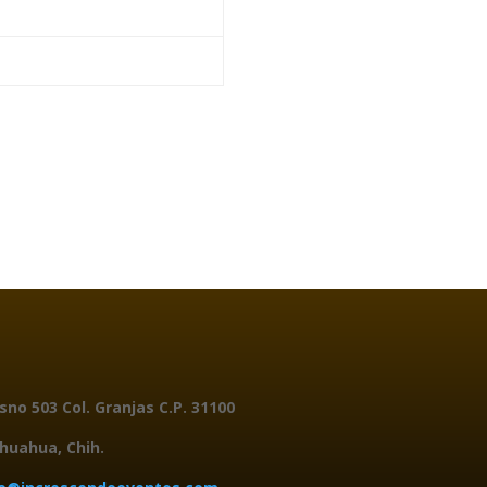
sno 503 Col. Granjas
C.P. 31100
huahua, Chih.