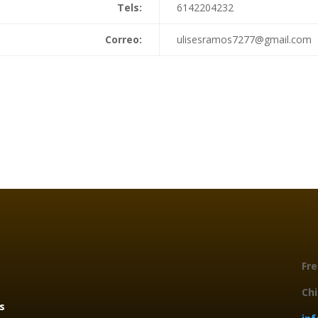
Tels:
6142204232
Correo:
ulisesramos7277@gmail.com
Fre
Chi
s